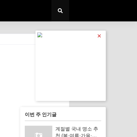
✕
전체 보기
이번 주 인기글
계절별 국내 명소 추
천 (봄·여름·가을·겨