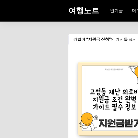
여행노트
인기글
메
라벨이
지원금 신청
인 게시물 표시